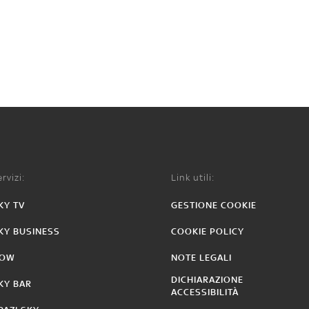
rvizi:
Link utili:
KY TV
GESTIONE COOKIE
KY BUSINESS
COOKIE POLICY
OW
NOTE LEGALI
DICHIARAZIONE
KY BAR
ACCESSIBILITÀ