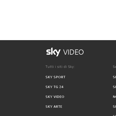
VIDEO
Tutti i siti di Sky:
Se
SKY SPORT
S
SKY TG 24
S
SKY VIDEO
N
SKY ARTE
S