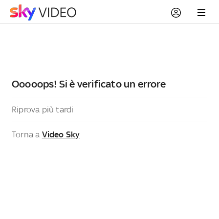
Ooooops! Si è verificato un errore
Riprova più tardi
Torna a
Video Sky