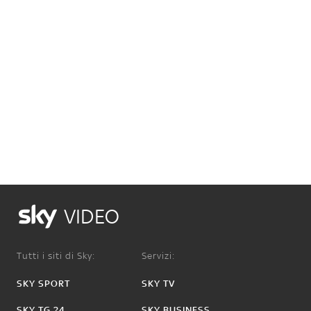
VIDEO
Tutti i siti di Sky:
Servizi:
SKY SPORT
SKY TV
SKY TG 24
SKY BUSINESS