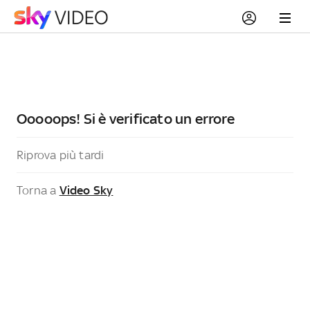
Ooooops! Si è verificato un errore
Riprova più tardi
Torna a
Video Sky