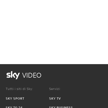
VIDEO
Tutti i siti di Sky:
Servizi:
SKY SPORT
SKY TV
SKY TG 24
SKY BUSINESS