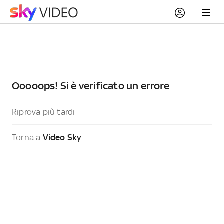
Ooooops! Si è verificato un errore
Riprova più tardi
Torna a
Video Sky