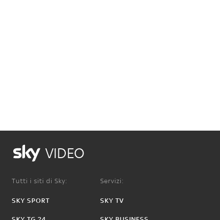
VIDEO
Tutti i siti di Sky:
Servizi:
SKY SPORT
SKY TV
SKY TG 24
SKY BUSINESS