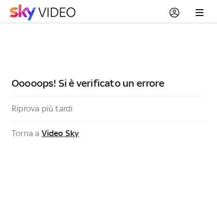
Ooooops! Si è verificato un errore
Riprova più tardi
Torna a
Video Sky