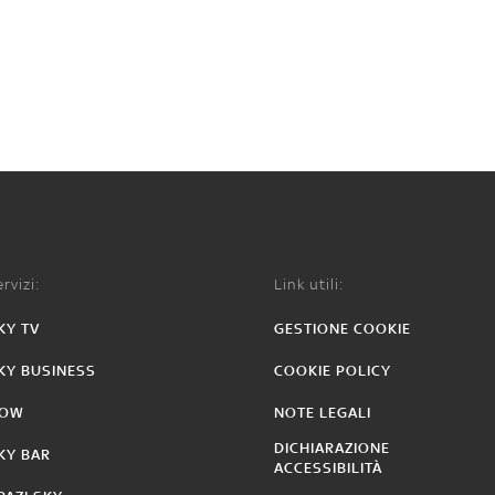
rvizi:
Link utili:
KY TV
GESTIONE COOKIE
KY BUSINESS
COOKIE POLICY
OW
NOTE LEGALI
DICHIARAZIONE
KY BAR
ACCESSIBILITÀ