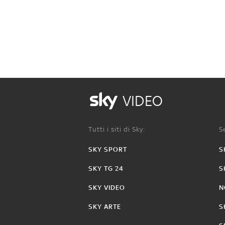
VIDEO
Tutti i siti di Sky:
Se
SKY SPORT
S
SKY TG 24
S
SKY VIDEO
N
SKY ARTE
S