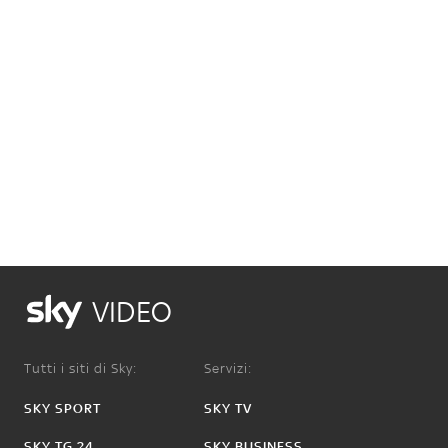
VIDEO
Tutti i siti di Sky:
Servizi:
SKY SPORT
SKY TV
SKY TG 24
SKY BUSINESS