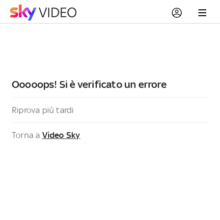
Ooooops! Si è verificato un errore
Riprova più tardi
Torna a
Video Sky