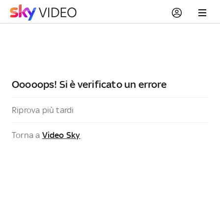
Ooooops! Si è verificato un errore
Riprova più tardi
Torna a
Video Sky