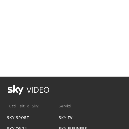
VIDEO
Tutti i siti di Sky:
Servizi:
SKY SPORT
SKY TV
SKY TG 24
SKY BUSINESS