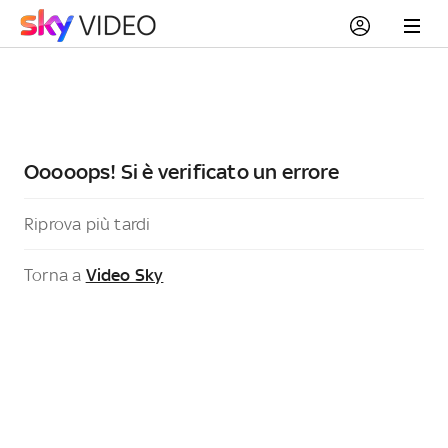
Ooooops! Si è verificato un errore
Riprova più tardi
Torna a
Video Sky