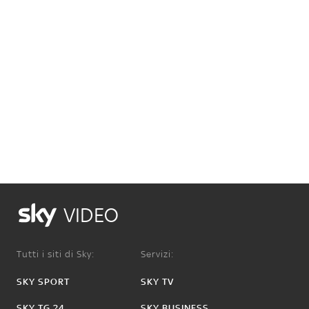
VIDEO
Tutti i siti di Sky:
Servizi:
SKY SPORT
SKY TV
SKY TG 24
SKY BUSINESS