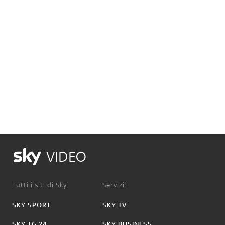
VIDEO
Tutti i siti di Sky:
Servizi:
SKY SPORT
SKY TV
SKY TG 24
SKY BUSINESS