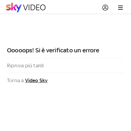
Ooooops! Si è verificato un errore
Riprova più tardi
Torna a
Video Sky