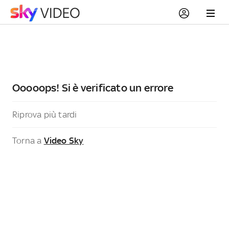
Ooooops! Si è verificato un errore
Riprova più tardi
Torna a
Video Sky