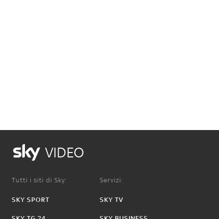
VIDEO
Tutti i siti di Sky:
Servizi:
SKY SPORT
SKY TV
SKY TG 24
SKY BUSINESS