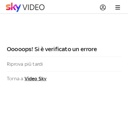
Ooooops! Si è verificato un errore
Riprova più tardi
Torna a
Video Sky