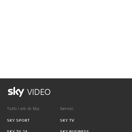
VIDEO
Tutti i siti di Sky:
Servizi:
SKY SPORT
SKY TV
SKY TG 24
SKY BUSINESS