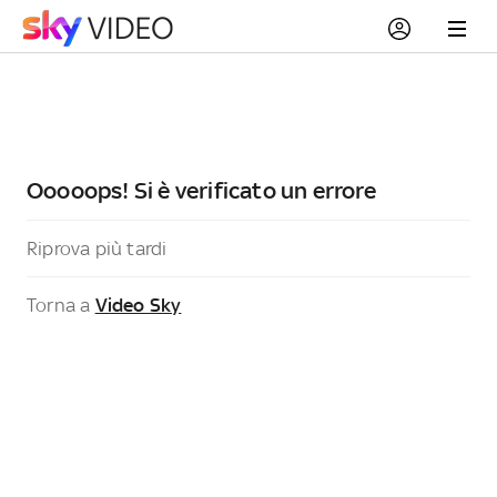
Ooooops! Si è verificato un errore
Riprova più tardi
Torna a
Video Sky