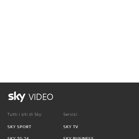
VIDEO
Tutti i siti di Sky:
Servizi:
SKY SPORT
SKY TV
SKY TG 24
SKY BUSINESS