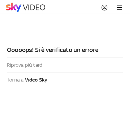
Ooooops! Si è verificato un errore
Riprova più tardi
Torna a
Video Sky