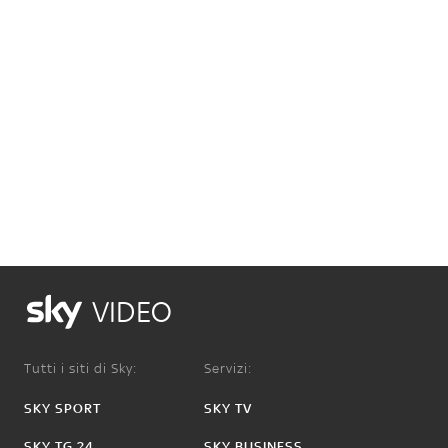
VIDEO
Tutti i siti di Sky:
Servizi:
SKY SPORT
SKY TV
SKY TG 24
SKY BUSINESS