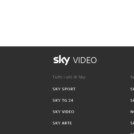
VIDEO
Tutti i siti di Sky:
Se
SKY SPORT
S
SKY TG 24
S
SKY VIDEO
N
SKY ARTE
S