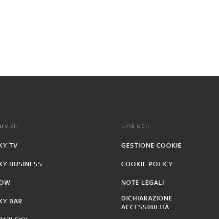
rvizi:
Link utili:
KY TV
GESTIONE COOKIE
KY BUSINESS
COOKIE POLICY
OW
NOTE LEGALI
DICHIARAZIONE
KY BAR
ACCESSIBILITÀ