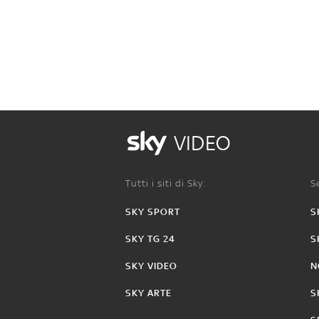
VIDEO
Tutti i siti di Sky:
Se
SKY SPORT
S
SKY TG 24
S
SKY VIDEO
N
SKY ARTE
S