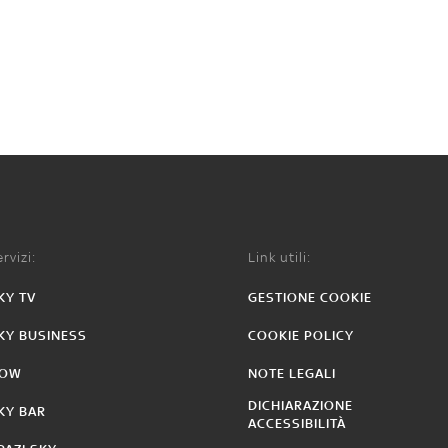
rvizi:
Link utili:
KY TV
GESTIONE COOKIE
KY BUSINESS
COOKIE POLICY
OW
NOTE LEGALI
DICHIARAZIONE
KY BAR
ACCESSIBILITÀ