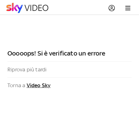
Ooooops! Si è verificato un errore
Riprova più tardi
Torna a
Video Sky