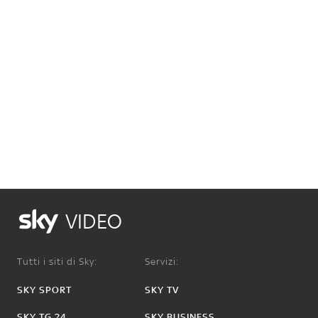
VIDEO
Tutti i siti di Sky:
Servizi:
SKY SPORT
SKY TV
SKY TG 24
SKY BUSINESS