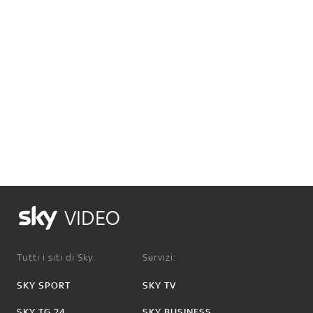
VIDEO
Tutti i siti di Sky:
Servizi:
SKY SPORT
SKY TV
SKY TG 24
SKY BUSINESS