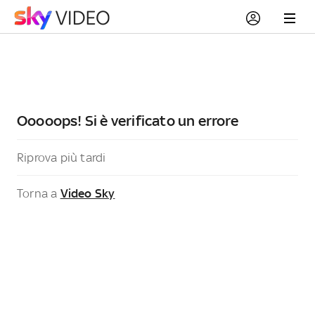
Ooooops! Si è verificato un errore
Riprova più tardi
Torna a
Video Sky