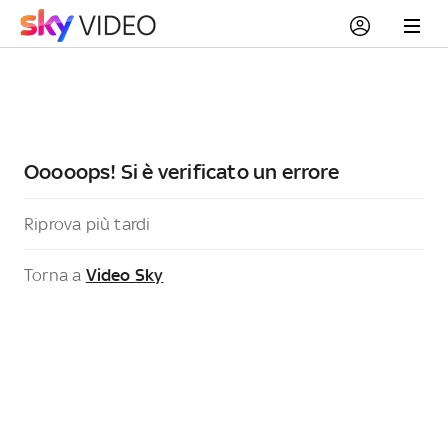
Ooooops! Si è verificato un errore
Riprova più tardi
Torna a
Video Sky