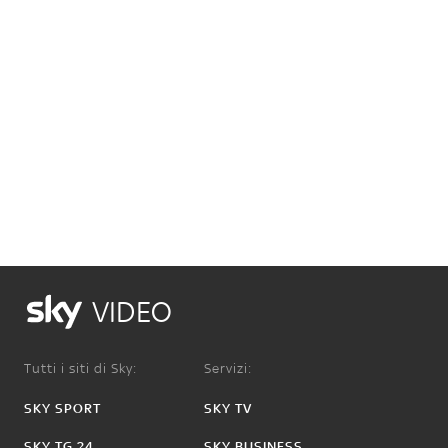
VIDEO
Tutti i siti di Sky:
Servizi:
SKY SPORT
SKY TV
SKY TG 24
SKY BUSINESS