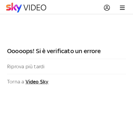
Ooooops! Si è verificato un errore
Riprova più tardi
Torna a
Video Sky