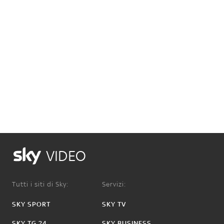
VIDEO
Tutti i siti di Sky:
Servizi:
SKY SPORT
SKY TV
SKY TG 24
SKY BUSINESS