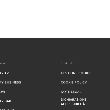
rvizi:
Link utili:
KY TV
GESTIONE COOKIE
KY BUSINESS
COOKIE POLICY
OW
NOTE LEGALI
DICHIARAZIONE
KY BAR
ACCESSIBILITÀ