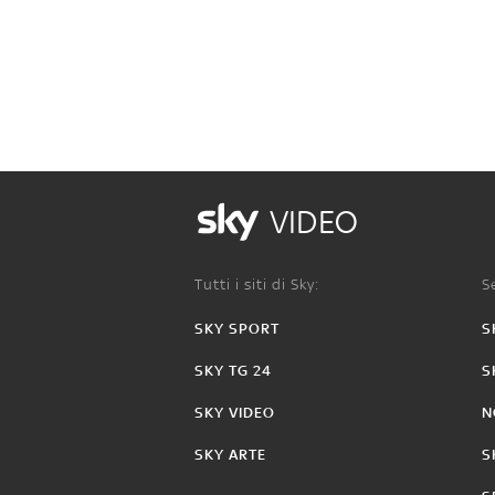
VIDEO
Tutti i siti di Sky:
Se
SKY SPORT
S
SKY TG 24
S
SKY VIDEO
N
SKY ARTE
S