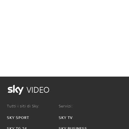
VIDEO
Tutti i siti di Sky:
Servizi:
SKY SPORT
SKY TV
SKY TG 24
SKY BUSINESS