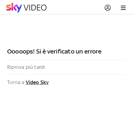
Ooooops! Si è verificato un errore
Riprova più tardi
Torna a
Video Sky