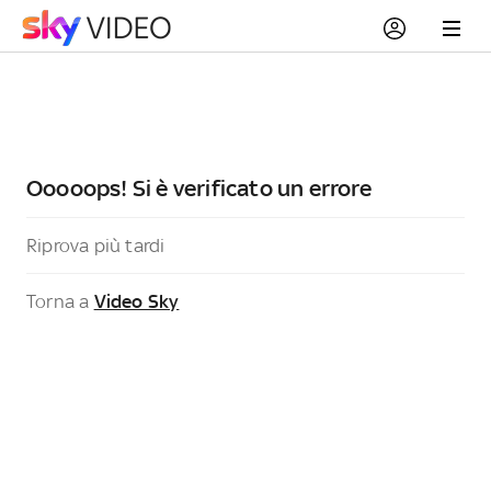
Ooooops! Si è verificato un errore
Riprova più tardi
Torna a
Video Sky