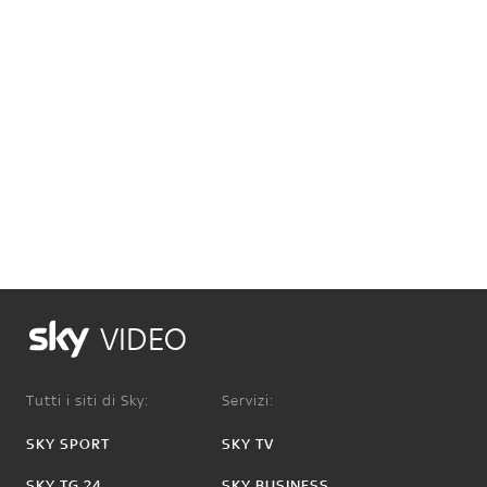
VIDEO
Tutti i siti di Sky:
Servizi:
SKY SPORT
SKY TV
SKY TG 24
SKY BUSINESS