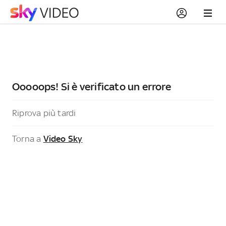
Ooooops! Si è verificato un errore
Riprova più tardi
Torna a
Video Sky