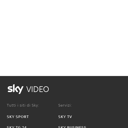
VIDEO
Tutti i siti di Sky:
Servizi:
SKY SPORT
SKY TV
SKY TG 24
SKY BUSINESS