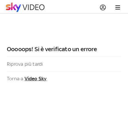
Ooooops! Si è verificato un errore
Riprova più tardi
Torna a
Video Sky