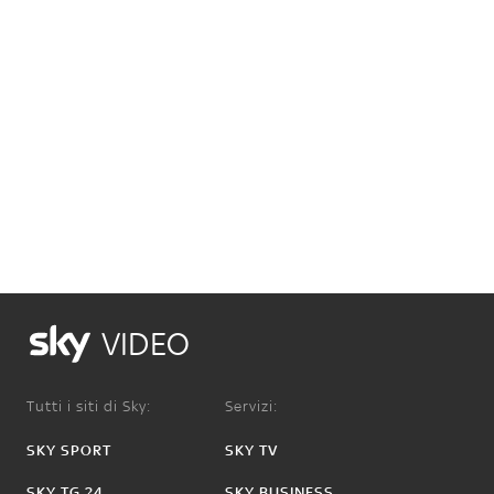
VIDEO
Tutti i siti di Sky:
Servizi:
SKY SPORT
SKY TV
SKY TG 24
SKY BUSINESS