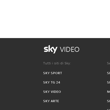
VIDEO
Tutti i siti di Sky:
Se
SKY SPORT
S
SKY TG 24
S
SKY VIDEO
N
SKY ARTE
S