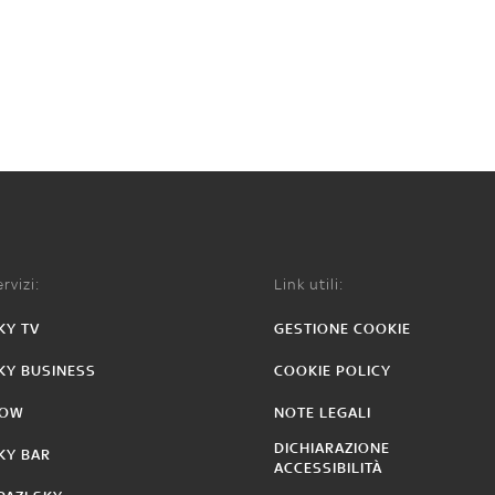
rvizi:
Link utili:
KY TV
GESTIONE COOKIE
KY BUSINESS
COOKIE POLICY
OW
NOTE LEGALI
DICHIARAZIONE
KY BAR
ACCESSIBILITÀ