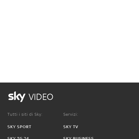
VIDEO
Tutti i siti di Sky:
Servizi:
SKY SPORT
SKY TV
SKY TG 24
SKY BUSINESS