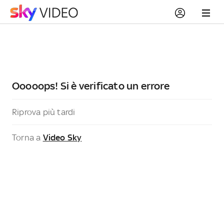
Ooooops! Si è verificato un errore
Riprova più tardi
Torna a
Video Sky