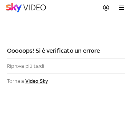
Ooooops! Si è verificato un errore
Riprova più tardi
Torna a
Video Sky