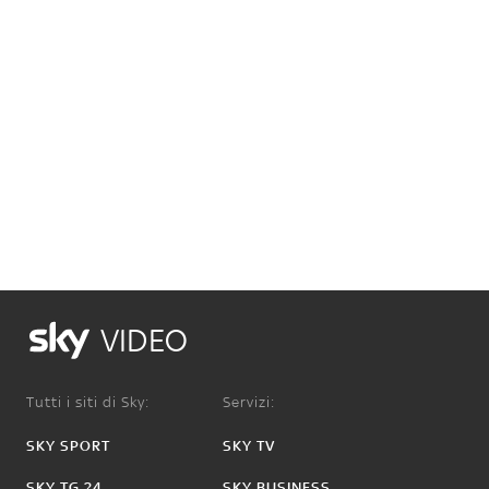
VIDEO
Tutti i siti di Sky:
Servizi:
SKY SPORT
SKY TV
SKY TG 24
SKY BUSINESS