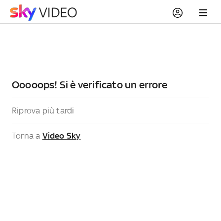
Ooooops! Si è verificato un errore
Riprova più tardi
Torna a
Video Sky