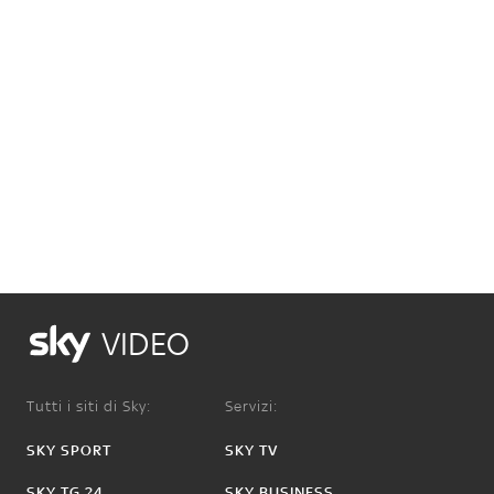
VIDEO
Tutti i siti di Sky:
Servizi:
SKY SPORT
SKY TV
SKY TG 24
SKY BUSINESS