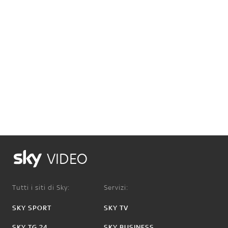
VIDEO
Tutti i siti di Sky:
Servizi:
SKY SPORT
SKY TV
SKY TG 24
SKY BUSINESS