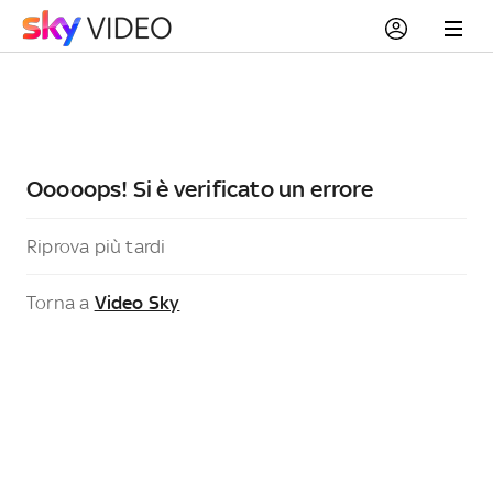
Ooooops! Si è verificato un errore
Riprova più tardi
Torna a
Video Sky