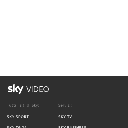
VIDEO
Tutti i siti di Sky:
Servizi:
SKY SPORT
SKY TV
SKY TG 24
SKY BUSINESS