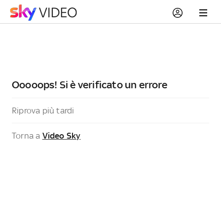
Ooooops! Si è verificato un errore
Riprova più tardi
Torna a
Video Sky