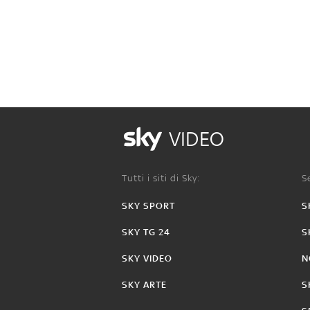
VIDEO
Tutti i siti di Sky:
Se
SKY SPORT
S
SKY TG 24
S
SKY VIDEO
N
SKY ARTE
S