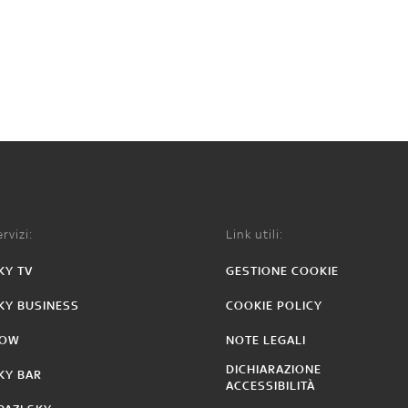
rvizi:
Link utili:
KY TV
GESTIONE COOKIE
KY BUSINESS
COOKIE POLICY
OW
NOTE LEGALI
DICHIARAZIONE
KY BAR
ACCESSIBILITÀ