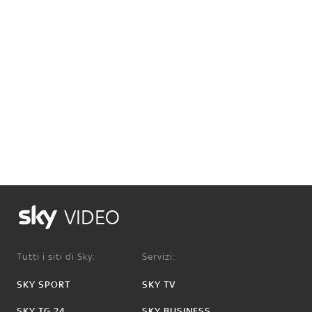
VIDEO
Tutti i siti di Sky:
Servizi:
SKY SPORT
SKY TV
SKY TG 24
SKY BUSINESS