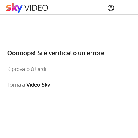
Ooooops! Si è verificato un errore
Riprova più tardi
Torna a
Video Sky