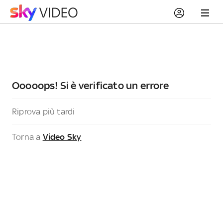
Ooooops! Si è verificato un errore
Riprova più tardi
Torna a
Video Sky