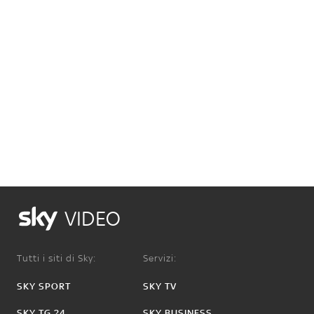
VIDEO
Tutti i siti di Sky:
Servizi:
SKY SPORT
SKY TV
SKY TG 24
SKY BUSINESS