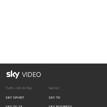
VIDEO
Tutti i siti di Sky:
Servizi:
SKY SPORT
SKY TV
SKY TG 24
SKY BUSINESS