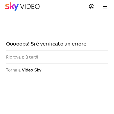
Ooooops! Si è verificato un errore
Riprova più tardi
Torna a
Video Sky