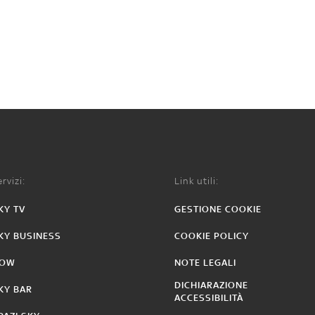
rvizi:
Link utili:
KY TV
GESTIONE COOKIE
KY BUSINESS
COOKIE POLICY
OW
NOTE LEGALI
DICHIARAZIONE
KY BAR
ACCESSIBILITÀ