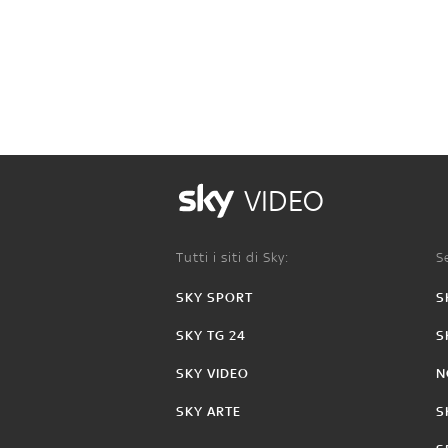
VIDEO
Tutti i siti di Sky:
Se
SKY SPORT
S
SKY TG 24
S
SKY VIDEO
N
SKY ARTE
S