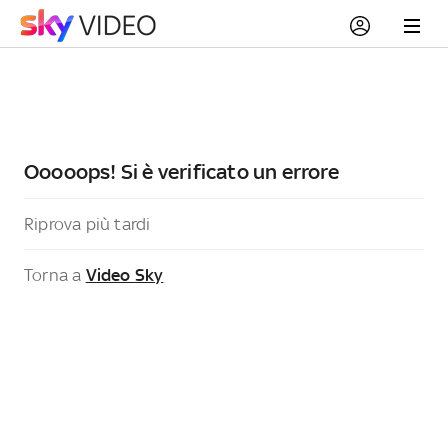
Ooooops! Si è verificato un errore
Riprova più tardi
Torna a
Video Sky