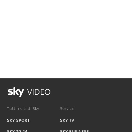
VIDEO
Tutti i siti di Sky:
Servizi:
SKY SPORT
SKY TV
SKY TG 24
SKY BUSINESS