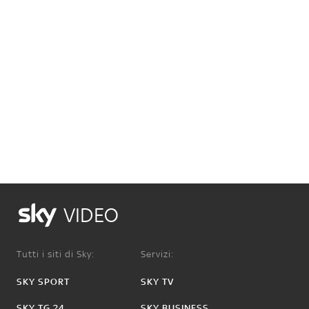
VIDEO
Tutti i siti di Sky:
Servizi:
SKY SPORT
SKY TV
SKY TG 24
SKY BUSINESS