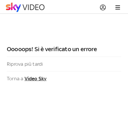
Ooooops! Si è verificato un errore
Riprova più tardi
Torna a
Video Sky