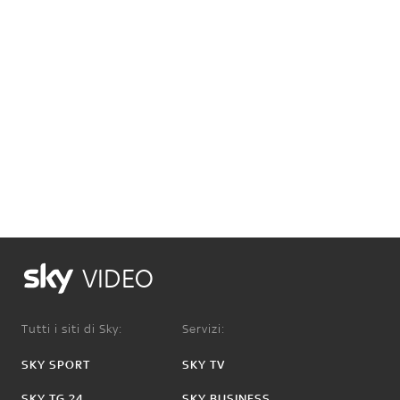
VIDEO
Tutti i siti di Sky:
Servizi:
SKY SPORT
SKY TV
SKY TG 24
SKY BUSINESS