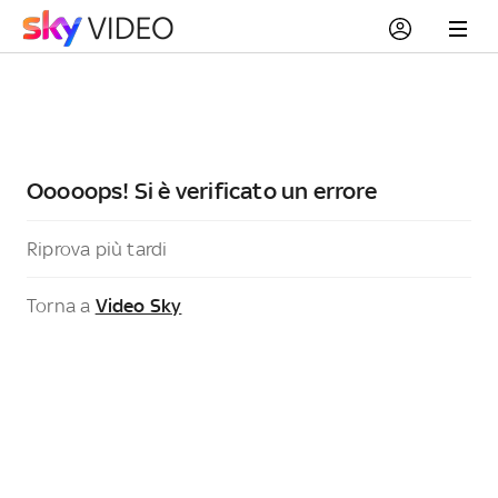
Ooooops! Si è verificato un errore
Riprova più tardi
Torna a
Video Sky