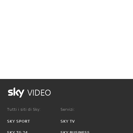
VIDEO
Tutti i siti di Sky:
Servizi:
SKY SPORT
SKY TV
SKY TG 24
SKY BUSINESS