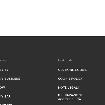
rvizi:
Link utili:
KY TV
GESTIONE COOKIE
KY BUSINESS
COOKIE POLICY
OW
NOTE LEGALI
DICHIARAZIONE
KY BAR
ACCESSIBILITÀ