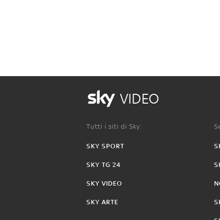
VIDEO
Tutti i siti di Sky:
Se
SKY SPORT
S
SKY TG 24
S
SKY VIDEO
N
SKY ARTE
S