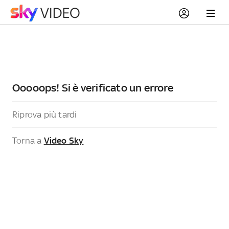
Ooooops! Si è verificato un errore
Riprova più tardi
Torna a
Video Sky