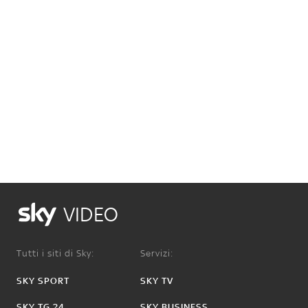
VIDEO
Tutti i siti di Sky:
Servizi:
SKY SPORT
SKY TV
SKY TG 24
SKY BUSINESS