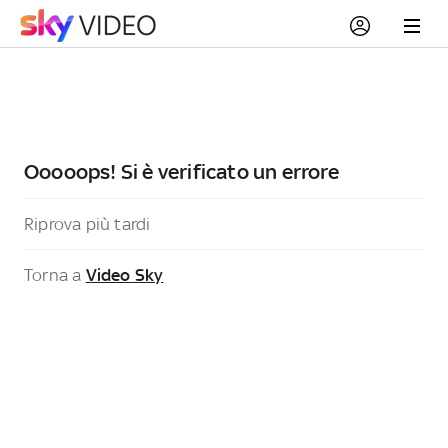
Ooooops! Si è verificato un errore
Riprova più tardi
Torna a
Video Sky