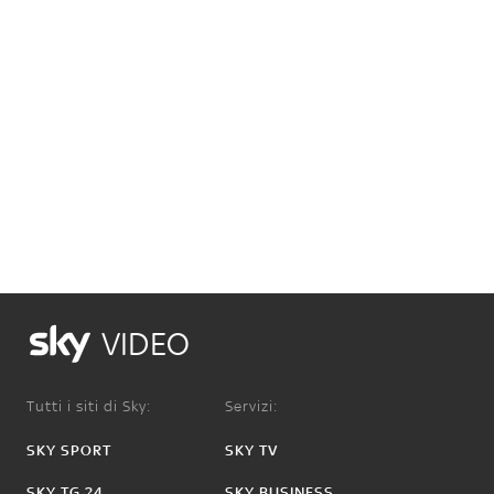
VIDEO
Tutti i siti di Sky:
Servizi:
SKY SPORT
SKY TV
SKY TG 24
SKY BUSINESS