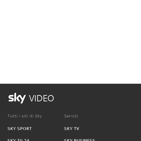
VIDEO
Tutti i siti di Sky:
Servizi:
SKY SPORT
SKY TV
SKY TG 24
SKY BUSINESS