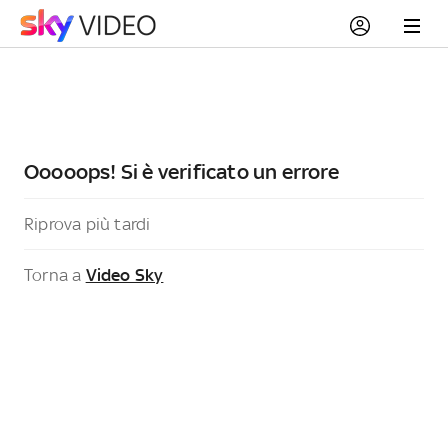
Ooooops! Si è verificato un errore
Riprova più tardi
Torna a
Video Sky