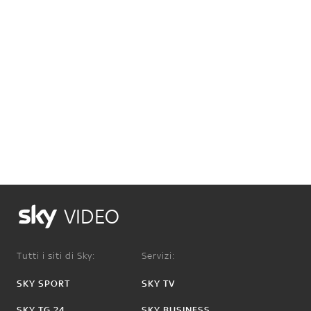
VIDEO
Tutti i siti di Sky:
Servizi:
SKY SPORT
SKY TV
SKY TG 24
SKY BUSINESS