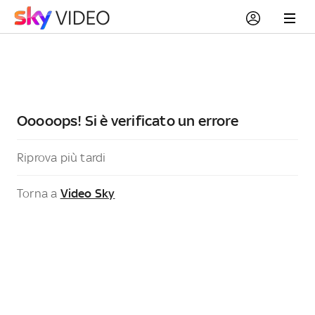
Ooooops! Si è verificato un errore
Riprova più tardi
Torna a
Video Sky