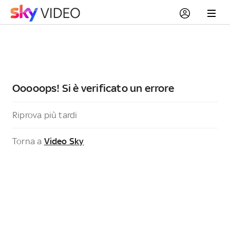
Ooooops! Si è verificato un errore
Riprova più tardi
Torna a
Video Sky