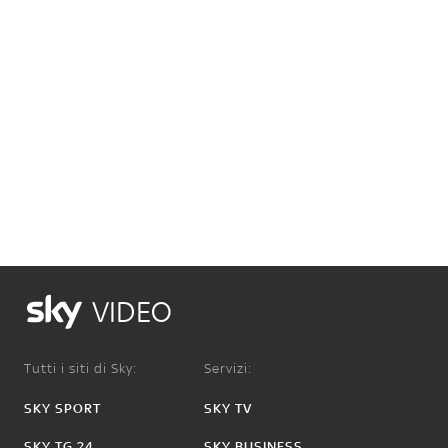
VIDEO
Tutti i siti di Sky:
Servizi:
SKY SPORT
SKY TV
SKY TG 24
SKY BUSINESS