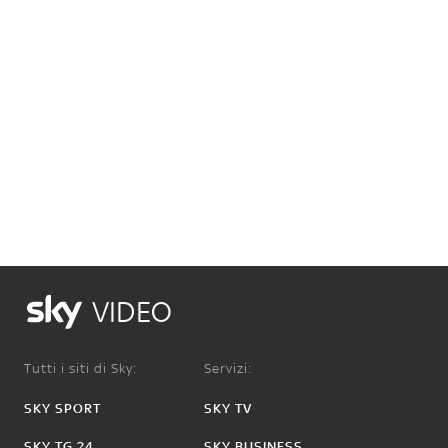
VIDEO
Tutti i siti di Sky:
Servizi:
SKY SPORT
SKY TV
SKY TG 24
SKY BUSINESS