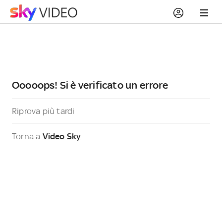
Ooooops! Si è verificato un errore
Riprova più tardi
Torna a
Video Sky