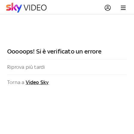
Ooooops! Si è verificato un errore
Riprova più tardi
Torna a
Video Sky