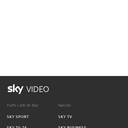
VIDEO
Tutti i siti di Sky:
Servizi:
SKY SPORT
SKY TV
SKY TG 24
SKY BUSINESS