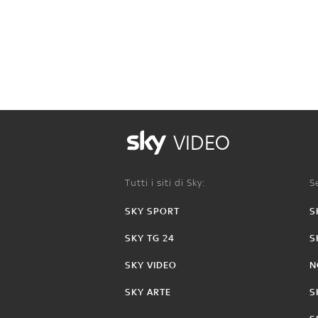
VIDEO
Tutti i siti di Sky:
Se
SKY SPORT
S
SKY TG 24
S
SKY VIDEO
N
SKY ARTE
S