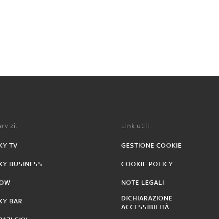
rvizi:
Link utili:
KY TV
GESTIONE COOKIE
KY BUSINESS
COOKIE POLICY
OW
NOTE LEGALI
DICHIARAZIONE
KY BAR
ACCESSIBILITÀ