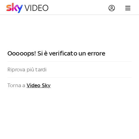
Ooooops! Si è verificato un errore
Riprova più tardi
Torna a
Video Sky