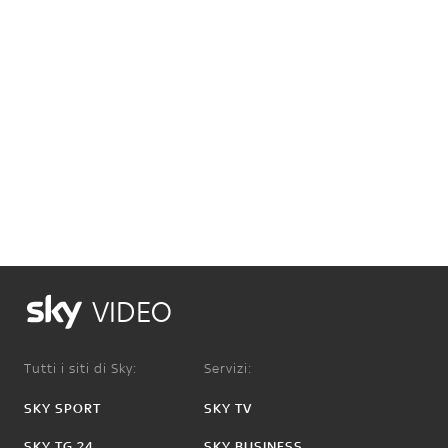
VIDEO
Tutti i siti di Sky:
Servizi:
SKY SPORT
SKY TV
SKY TG 24
SKY BUSINESS